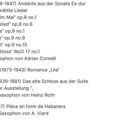
09-1847) Andante aus der Sonate Es-dur
ählte Lieder
im Mai“ op.8 no.1
slied“ op.8 no.6
e“ op.9 no.1
e“ op.9 no.9
st“ op.9 no.10
hloss“ WoO 17 no.1
xophon von Adrian Connell
(1873-1943) Romance „Lila“
39-1881) Das alte Schloss aus der Suite
er Ausstellung “,
tsaxophon von Heinz Roth
37) Pièce en form de Habanera
 Saxophon von A. Viard