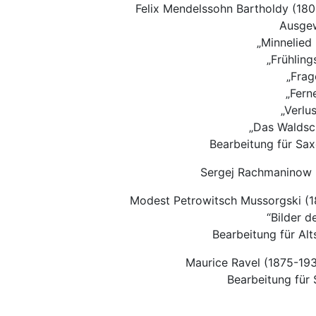
Felix Mendelssohn Bartholdy (18
Ausgew
„Minnelied 
„Frühling
„Frag
„Fern
„Verlu
„Das Waldsc
Bearbeitung für Sa
Sergej Rachmaninow 
Modest Petrowitsch Mussorgski (18
“Bilder d
Bearbeitung für Al
Maurice Ravel (1875-19
Bearbeitung für