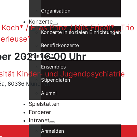
Organisation
Konzerte
Koch* / Elias Prinz / Nils Friedl*, „Trio
Konzerte in sozialen Einrichtungen
erieuse“
Benefizkonzerte
er 2021 16:00 Uhr
Musiker
Ensembles
rsität Kinder- und Jugendpsychiatrie
Stipendiaten
5a, 80336 München
Alumni
Spielstätten
Förderer
Intranet
Anmelden