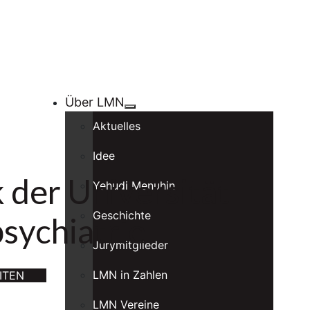
Über LMN
Aktuelles
Idee
k der Universität
Yehudi Menuhin
Geschichte
sychiatrie
Jurymitglieder
LMN in Zahlen
ITEN
LMN Vereine