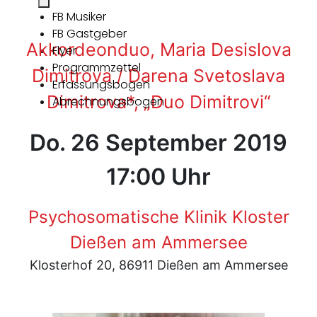
FB Musiker
FB Gastgeber
Akkordeonduo, Maria Desislova
Flyer
Programmzettel
Dimitrova / Darena Svetoslava
Erfassungsbogen
Dimitrova*, „Duo Dimitrovi“
Abrechnungsbogen
Do. 26 September 2019
17:00 Uhr
Psychosomatische Klinik Kloster
Dießen am Ammersee
Klosterhof 20, 86911 Dießen am Ammersee