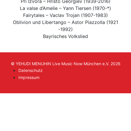
Pri Izvora – Hristo Georgiev (1939-2016)
La valse d’Amelie – Yann Tiersen (1970-*)
Fairytales – Vaclav Trojan (1907-1983)
Oblivion und Libertango – Astor Piazzolla (1921
-1992)
Bayrisches Volkslied
© YEHUDI MENUHIN Live Music Now München e.V. 2026
Datenschutz
Impressum