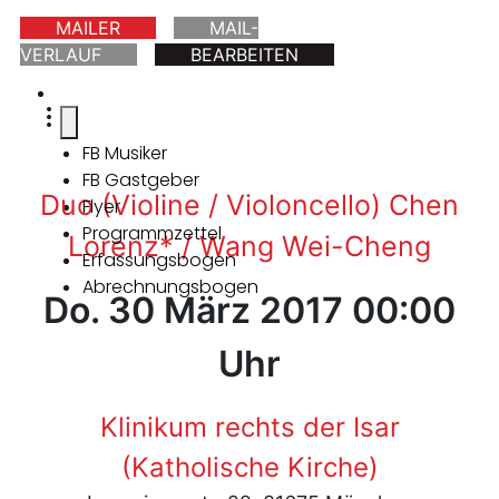
MAILER
MAIL-
VERLAUF
BEARBEITEN
FB Musiker
FB Gastgeber
Duo (Violine / Violoncello) Chen
Flyer
Programmzettel
Lorenz* / Wang Wei-Cheng
Erfassungsbogen
Abrechnungsbogen
Do. 30 März 2017 00:00
Uhr
Klinikum rechts der Isar
(Katholische Kirche)