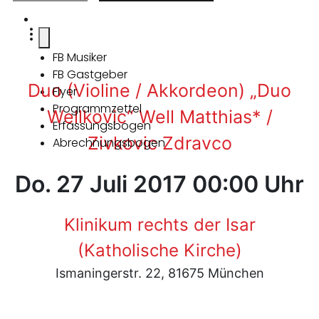
FB Musiker
FB Gastgeber
Duo (Violine / Akkordeon) „Duo
Flyer
Programmzettel
Wellkovic“ Well Matthias* /
Erfassungsbogen
Zivkovic Zdravco
Abrechnungsbogen
Do. 27 Juli 2017 00:00 Uhr
Klinikum rechts der Isar
(Katholische Kirche)
Ismaningerstr. 22, 81675 München