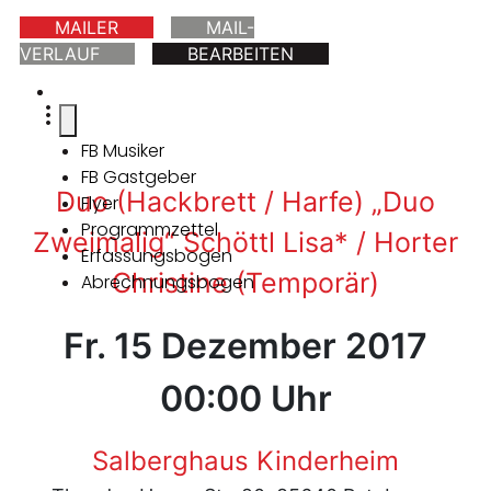
MAILER
MAIL-
VERLAUF
BEARBEITEN
FB Musiker
FB Gastgeber
Duo (Hackbrett / Harfe) „Duo
Flyer
Programmzettel
Zweimalig“ Schöttl Lisa* / Horter
Erfassungsbogen
Christine (Temporär)
Abrechnungsbogen
Fr. 15 Dezember 2017
00:00 Uhr
Salberghaus Kinderheim