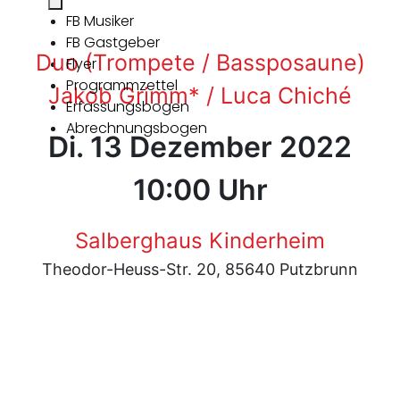
FB Musiker
FB Gastgeber
Duo (Trompete / Bassposaune)
Flyer
Programmzettel
Jakob Grimm* / Luca Chiché
Erfassungsbogen
Abrechnungsbogen
Di. 13 Dezember 2022
10:00 Uhr
Salberghaus Kinderheim
Theodor-Heuss-Str. 20, 85640 Putzbrunn