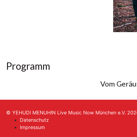
Programm
Vom Geräu
© YEHUDI MENUHIN Live Music Now München e.V. 202
Datenschutz
Impressum