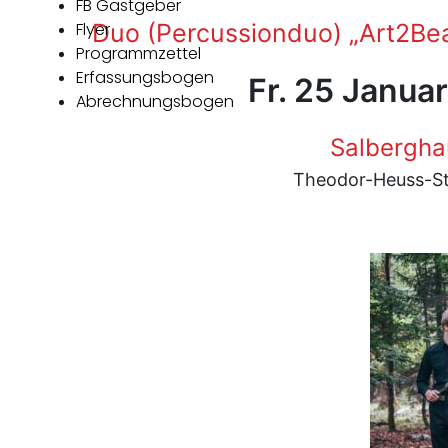
FB Gastgeber
Flyer
Duo (Percussionduo) „Art2Beat
Programmzettel
Erfassungsbogen
Fr. 25 Janua
Abrechnungsbogen
Salbergha
Theodor-Heuss-St