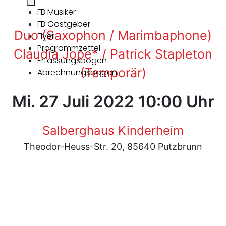
FB Musiker
FB Gastgeber
Duo (Saxophon / Marimbaphone)
Flyer
Programmzettel
Claudia Jope* / Patrick Stapleton
Erfassungsbogen
(Temporär)
Abrechnungsbogen
Mi. 27 Juli 2022 10:00 Uhr
Salberghaus Kinderheim
Theodor-Heuss-Str. 20, 85640 Putzbrunn