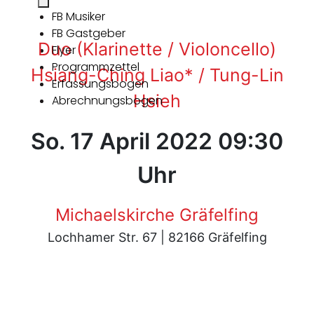
FB Musiker
FB Gastgeber
Duo (Klarinette / Violoncello)
Flyer
Programmzettel
Hsiang-Ching Liao* / Tung-Lin
Erfassungsbogen
Hsieh
Abrechnungsbogen
So. 17 April 2022 09:30
Uhr
Michaelskirche Gräfelfing
Lochhamer Str. 67 | 82166 Gräfelfing