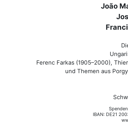
João M
Jos
Franci
Di
Ungari
Ferenc Farkas (1905–2000), Thier
und Themen aus Porgy
Schwa
Spenden
IBAN: DE21 20
ww