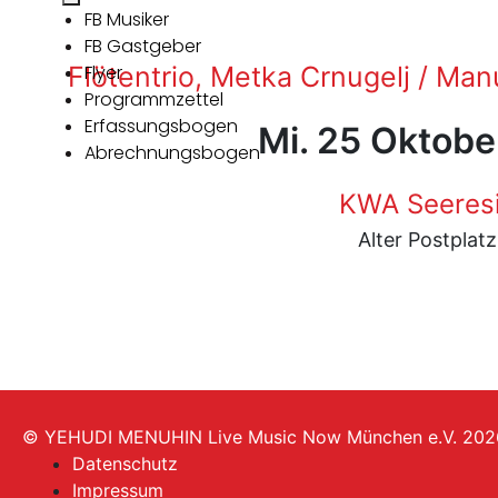
FB Musiker
FB Gastgeber
Flötentrio, Metka Crnugelj / Man
Flyer
Programmzettel
Erfassungsbogen
Mi. 25 Oktobe
Abrechnungsbogen
KWA Seeres
Alter Postplat
© YEHUDI MENUHIN Live Music Now München e.V. 202
Datenschutz
Impressum