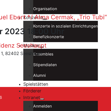
Organisation
uel Ebert */ Alma Cermak, „Trio Tubi“
Konzerte
Konzerte in sozialen Einrichtungen
r 2023 18:00 Uhr
Benefizkonzerte
idenz Seeshaupt
Musiker
z 1, 82402 Seeshaupt
Ensembles
Stipendiaten
Alumni
Spielstätten
Förderer
6
Intranet
Anmelden