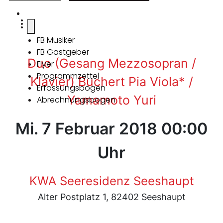
FB Musiker
FB Gastgeber
Duo (Gesang Mezzosopran /
Flyer
Programmzettel
Klavier) Buchert Pia Viola* /
Erfassungsbogen
Yamamoto Yuri
Abrechnungsbogen
Mi. 7 Februar 2018 00:00
Uhr
KWA Seeresidenz Seeshaupt
Alter Postplatz 1, 82402 Seeshaupt