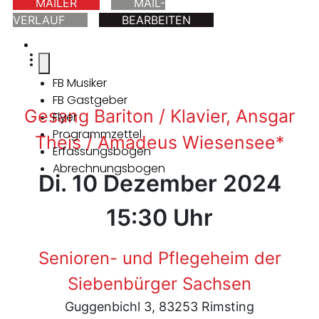
MAILER
MAIL-
VERLAUF
BEARBEITEN
FB Musiker
FB Gastgeber
Gesang Bariton / Klavier, Ansgar
Flyer
Programmzettel
Theis / Amadeus Wiesensee*
Erfassungsbogen
Abrechnungsbogen
Di. 10 Dezember 2024
15:30 Uhr
Senioren- und Pflegeheim der
Siebenbürger Sachsen
Guggenbichl 3, 83253 Rimsting