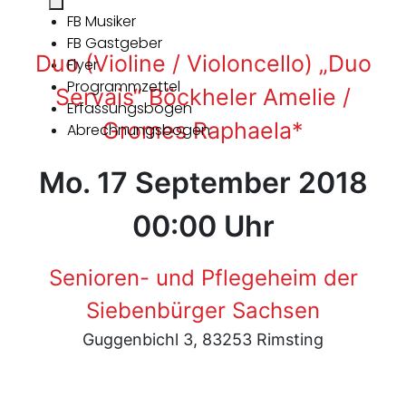
FB Musiker
FB Gastgeber
Duo (Violine / Violoncello) „Duo
Flyer
Programmzettel
Servais“ Böckheler Amelie /
Erfassungsbogen
Gromes Raphaela*
Abrechnungsbogen
Mo. 17 September 2018
00:00 Uhr
Senioren- und Pflegeheim der
Siebenbürger Sachsen
Guggenbichl 3, 83253 Rimsting