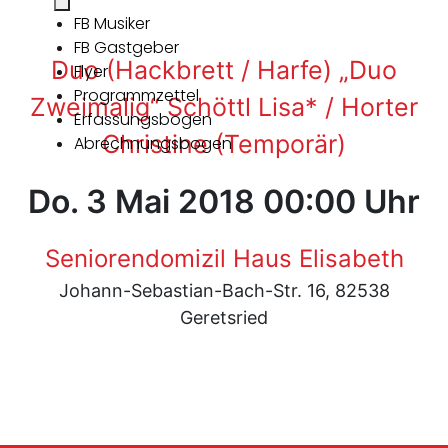
FB Musiker
FB Gastgeber
Duo (Hackbrett / Harfe) „Duo
Flyer
Programmzettel
Zweimalig“ Schöttl Lisa* / Horter
Erfassungsbogen
Christine (Temporär)
Abrechnungsbogen
Do. 3 Mai 2018 00:00 Uhr
Seniorendomizil Haus Elisabeth
Johann-Sebastian-Bach-Str. 16, 82538
Geretsried