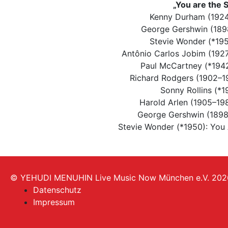
„You are the 
Kenny Durham (1924
George Gershwin (189
Stevie Wonder (*1950
Antônio Carlos Jobim (1927
Paul McCartney (*1942
Richard Rodgers (1902–19
Sonny Rollins (*1
Harold Arlen (1905–19
George Gershwin (1898
Stevie Wonder (*1950): You 
© YEHUDI MENUHIN Live Music Now München e.V. 202
Datenschutz
Impressum