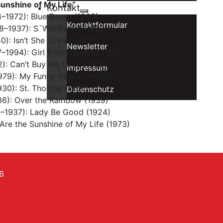
Sunshine of My Life“
Kontakt
–1972): Blue Bossa (1963)
Kontaktformular
8–1937): S´Wonderful (1927)
): Isn’t She Lovely (1976)
Newsletter
–1994): Girl from Ipanema (1962)
): Can’t Buy Me Love (1963)
Impressum
79): My Funny Valentine (1937)
930): St. Thomas (1956)
Datenschutz
86): Over the Rainbow (1939)
–1937): Lady Be Good (1924)
Are the Sunshine of My Life (1973)
6