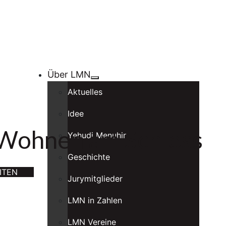
Über LMN
Aktuelles
Idee
Wohnen am Schloss
Yehudi Menuhin
Geschichte
ITEN
Jurymitglieder
LMN in Zahlen
LMN Vereine