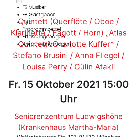
FB Musiker
FB Gastgeber
Quintett (Querflöte / Oboe /
Flyer
Programmzettel
Klarinette / Fagott / Horn) „Atlas
Erfassungsbogen
Quintett“ Charlotte Kuffer* /
Abrechnungsbogen
Stefano Brusini / Anna Fliegel /
Louisa Perry / Gülin Atakli
Fr. 15 Oktober 2021 15:00
Uhr
Seniorenzentrum Ludwigshöhe
(Krankenhaus Martha-Maria)