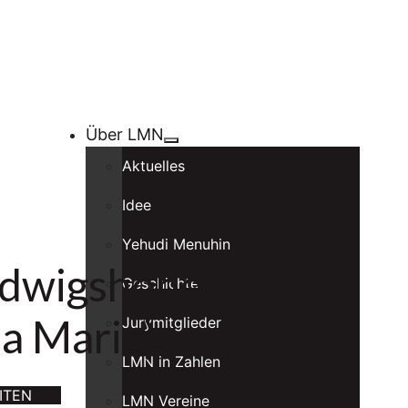
Über LMN
Aktuelles
Idee
Yehudi Menuhin
udwigshöhe
Geschichte
a Maria)
Jurymitglieder
LMN in Zahlen
ITEN
LMN Vereine