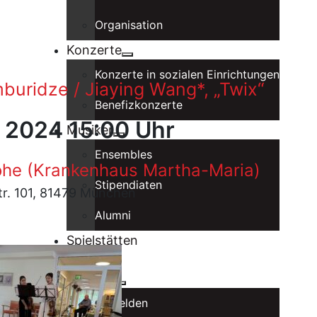
Organisation
Konzerte
Konzerte in sozialen Einrichtungen
mburidze / Jiaying Wang*, „Twix“
Benefizkonzerte
r 2024 15:00 Uhr
Musiker
Ensembles
he (Krankenhaus Martha-Maria)
Stipendiaten
tr. 101, 81479 München
Alumni
Spielstätten
Förderer
Intranet
Anmelden