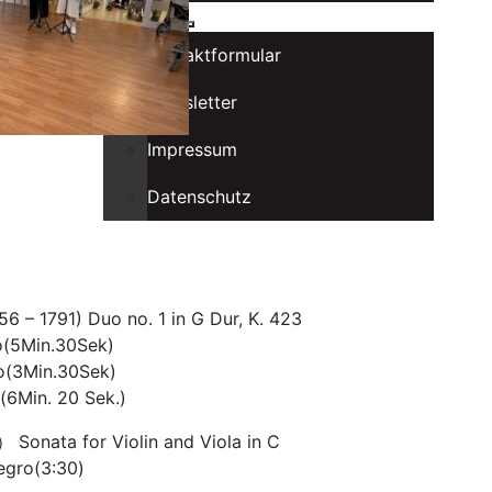
Kontakt
Kontaktformular
Newsletter
Impressum
Datenschutz
 – 1791) Duo no. 1 in G Dur, K. 423
ro(5Min.30Sek)
io(3Min.30Sek)
ro(6Min. 20 Sek.)
Sonata for Violin and Viola in C
legro(3:30)