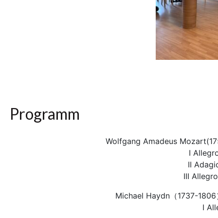
Programm
Wolfgang Amadeus Mozart(1756
I Alleg
II Adag
III Alleg
Michael Haydn（1737-1806） 
I Al