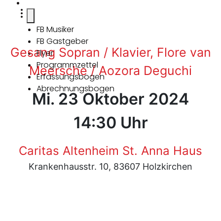
FB Musiker
FB Gastgeber
Gesang Sopran / Klavier, Flore van
Flyer
Programmzettel
Meersche / Aozora Deguchi
Erfassungsbogen
Abrechnungsbogen
Mi. 23 Oktober 2024
14:30 Uhr
Caritas Altenheim St. Anna Haus
Krankenhausstr. 10, 83607 Holzkirchen