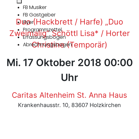
FB Musiker
FB Gastgeber
Duo (Hackbrett / Harfe) „Duo
Flyer
Programmzettel
Zweimalig“ Schöttl Lisa* / Horter
Erfassungsbogen
Christine (Temporär)
Abrechnungsbogen
Mi. 17 Oktober 2018 00:00
Uhr
Caritas Altenheim St. Anna Haus
Krankenhausstr. 10, 83607 Holzkirchen