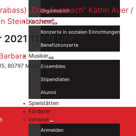
rabass) „Duo Auerbach“ Katrin Auer /
Organisation
in Steinbacher*
Konzerte
Konzerte in sozialen Einrichtungen
r 2021 11:00 Uhr
Benefizkonzerte
 Barbara
Musiker
. 15, 80797 München
Ensembles
Stipendiaten
Alumni
Spielstätten
Förderer
Intranet
6
Anmelden