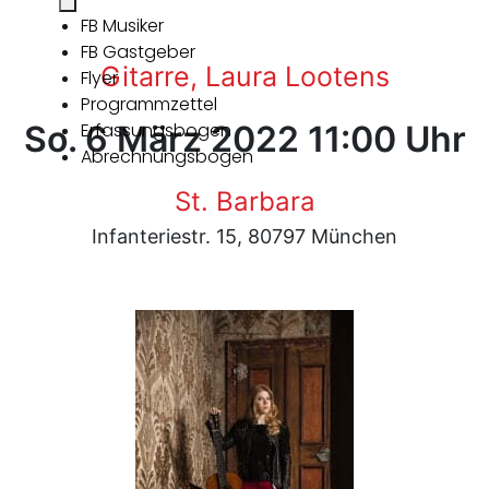
FB Musiker
FB Gastgeber
Gitarre, Laura Lootens
Flyer
Programmzettel
So. 6 März 2022 11:00 Uhr
Erfassungsbogen
Abrechnungsbogen
St. Barbara
Infanteriestr. 15, 80797 München