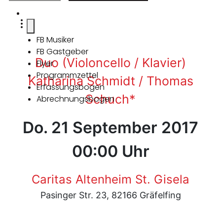
FB Musiker
FB Gastgeber
Duo (Violoncello / Klavier)
Flyer
Programmzettel
Katharina Schmidt / Thomas
Erfassungsbogen
Schuch*
Abrechnungsbogen
Do. 21 September 2017
00:00 Uhr
Caritas Altenheim St. Gisela
Pasinger Str. 23, 82166 Gräfelfing