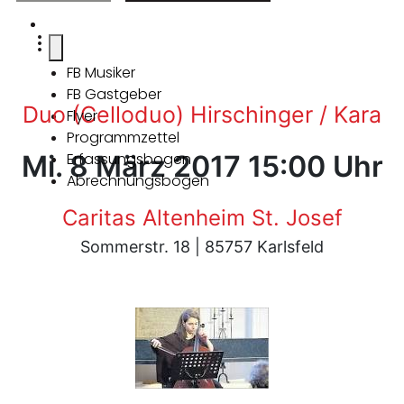
FB Musiker
FB Gastgeber
Duo (Celloduo) Hirschinger / Kara
Flyer
Programmzettel
Mi. 8 März 2017 15:00 Uhr
Erfassungsbogen
Abrechnungsbogen
Caritas Altenheim St. Josef
Sommerstr. 18 | 85757 Karlsfeld