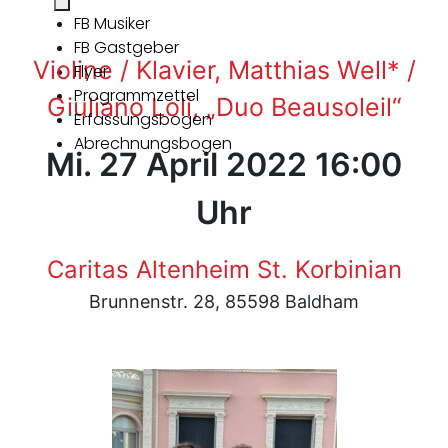
FB Musiker
FB Gastgeber
Violine / Klavier, Matthias Well* /
Flyer
Programmzettel
Giuliano Loli, „Duo Beausoleil“
Erfassungsbogen
Abrechnungsbogen
Mi. 27 April 2022 16:00
Uhr
Caritas Altenheim St. Korbinian
Brunnenstr. 28, 85598 Baldham