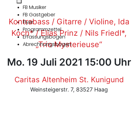
FB Musiker
FB Gastgeber
Kontrabass / Gitarre / Violine, Ida
Flyer
Programmzettel
Koch* / Elias Prinz / Nils Friedl*,
Erfassungsbogen
„Trio Mysterieuse“
Abrechnungsbogen
Mo. 19 Juli 2021 15:00 Uhr
Caritas Altenheim St. Kunigund
Weinsteigerstr. 7, 83527 Haag