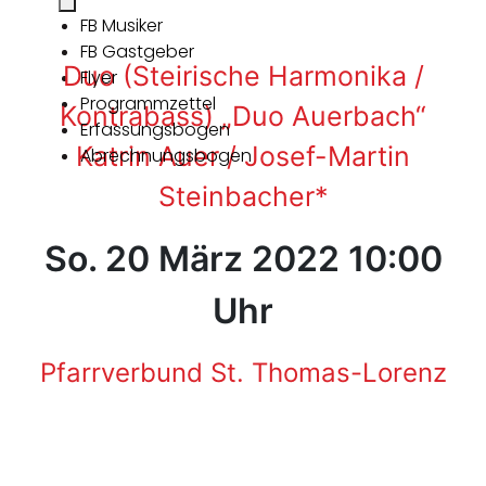
FB Musiker
FB Gastgeber
Duo (Steirische Harmonika /
Flyer
Programmzettel
Kontrabass) „Duo Auerbach“
Erfassungsbogen
Katrin Auer / Josef-Martin
Abrechnungsbogen
Steinbacher*
So. 20 März 2022 10:00
Uhr
Pfarrverbund St. Thomas-Lorenz