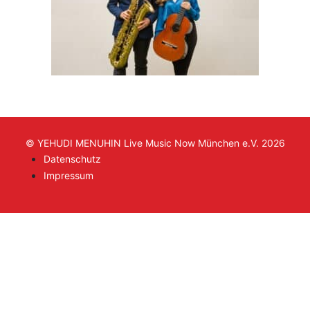
© YEHUDI MENUHIN Live Music Now München e.V. 2026
Datenschutz
Impressum