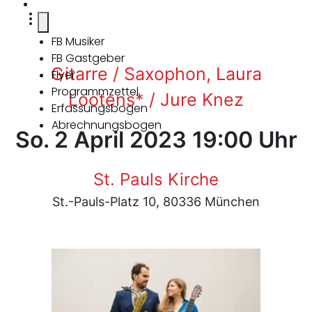
FB Musiker
FB Gastgeber
Gitarre / Saxophon, Laura
Flyer
Programmzettel
Lootens* / Jure Knez
Erfassungsbogen
Abrechnungsbogen
So. 2 April 2023 19:00 Uhr
St. Pauls Kirche
St.-Pauls-Platz 10, 80336 München