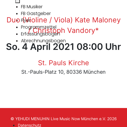
FB Musiker
FB Gastgeber
Duo (Violine / Viola) Kate Maloney
Flyer
Programmzettel
/ Christoph Vandory*
Erfassungsbogen
Abrechnungsbogen
So. 4 April 2021 08:00 Uhr
St. Pauls Kirche
St.-Pauls-Platz 10, 80336 München
© YEHUDI MENUHIN Live Music Now München e.V. 2026
Datenschutz