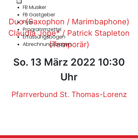
FB Musiker
FB Gastgeber
Duo (Saxophon / Marimbaphone)
Flyer
Programmzettel
Claudia Jope* / Patrick Stapleton
Erfassungsbogen
(Temporär)
Abrechnungsbogen
So. 13 März 2022 10:30
Uhr
Pfarrverbund St. Thomas-Lorenz