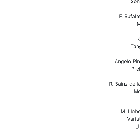
Son
F. Bufale
M
R
Tan
Angelo Pi
Pre
R. Sainz de 
Me
M. Llob
Varia
„