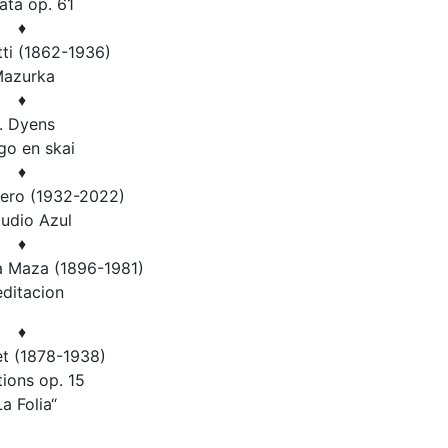
ata op. 61
♦
tti (1862-1936)
azurka
♦
. Dyens
go en skai
♦
nero (1932-2022)
ludio Azul
♦
la Maza (1896-1981)
ditacion
♦
et (1878-1938)
tions op. 15
La Folia“