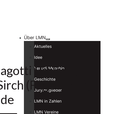
Über LMN
Aktuelles
Idee
agotti Parland;
Yehudi Menuhin
Geschichte
Sirch (Fagotttrio);
Jurymitglieder
ade
LMN in Zahlen
LMN Vereine