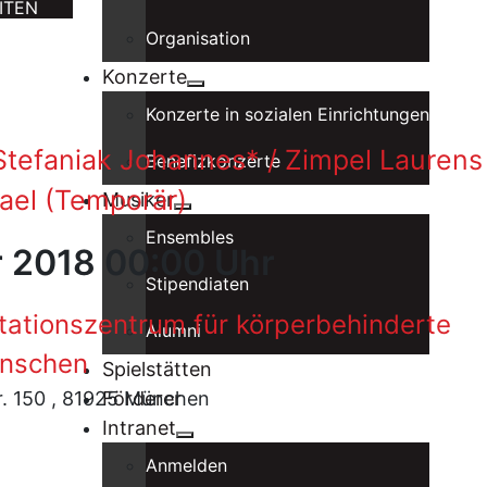
ITEN
Organisation
Konzerte
Konzerte in sozialen Einrichtungen
“ Stefaniak Johannes* / Zimpel Laurens 
Benefizkonzerte
ael (Temporär)
Musiker
Ensembles
r 2018 00:00 Uhr
Stipendiaten
itationszentrum für körperbehinderte
Alumni
nschen
Spielstätten
r. 150 , 81925 München
Förderer
Intranet
Anmelden