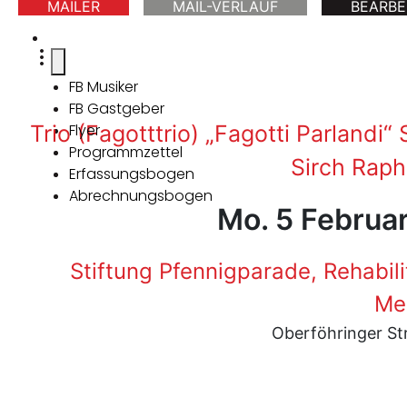
MAILER
MAIL-VERLAUF
BEARBE
FB Musiker
FB Gastgeber
Trio (Fagotttrio) „Fagotti Parlandi
Flyer
Programmzettel
Sirch Raph
Erfassungsbogen
Abrechnungsbogen
Mo. 5 Februa
Stiftung Pfennigparade, Rehabil
Me
Oberföhringer St