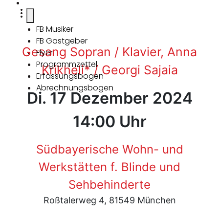
FB Musiker
FB Gastgeber
Gesang Sopran / Klavier, Anna
Flyer
Programmzettel
Krikheli* / Georgi Sajaia
Erfassungsbogen
Abrechnungsbogen
Di. 17 Dezember 2024
14:00 Uhr
Südbayerische Wohn- und
Werkstätten f. Blinde und
Sehbehinderte
Roßtalerweg 4, 81549 München