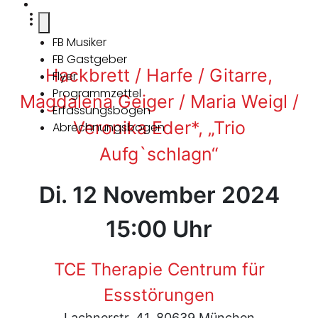
FB Musiker
FB Gastgeber
Hackbrett / Harfe / Gitarre,
Flyer
Programmzettel
Magdalena Geiger / Maria Weigl /
Erfassungsbogen
Veronika Eder*, „Trio
Abrechnungsbogen
Aufg`schlagn“
Di. 12 November 2024
15:00 Uhr
TCE Therapie Centrum für
Essstörungen
Lachnerstr. 41, 80639 München