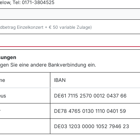
Below, Tel: 0171-3804525
dbetrag Einzelkonzert + € 50 variable Zulage)
isungen
agen Sie eine andere Bankverbindung ein.
me
IBAN
us
DE61 7115 2570 0012 0437 66
r
DE78 4765 0130 1110 0401 59
DE03 1203 0000 1052 7946 23