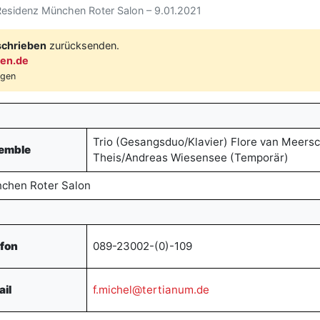
Residenz München Roter Salon – 9.01.2021
schrieben
zurücksenden.
en.de
ügen
Trio (Gesangsduo/Klavier) Flore van Meers
emble
Theis/Andreas Wiesensee (Temporär)
chen Roter Salon
efon
089-23002-(0)-109
ail
f.michel@tertianum.de