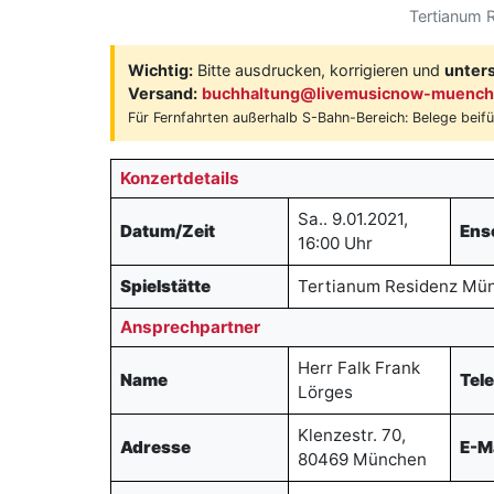
Tertianum 
Wichtig:
Bitte ausdrucken, korrigieren und
unter
Versand:
buchhaltung@livemusicnow-muench
Für Fernfahrten außerhalb S-Bahn-Bereich: Belege beif
Konzertdetails
Sa.. 9.01.2021,
Datum/Zeit
Ens
16:00 Uhr
Spielstätte
Tertianum Residenz Mün
Ansprechpartner
Herr Falk Frank
Name
Tel
Lörges
Klenzestr. 70,
Adresse
E-M
80469 München