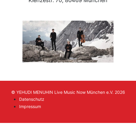
Klenzestr. 70, 80469 München
© YEHUDI MENUHIN Live Music Now München e.V. 2026
Datenschutz
Impressum