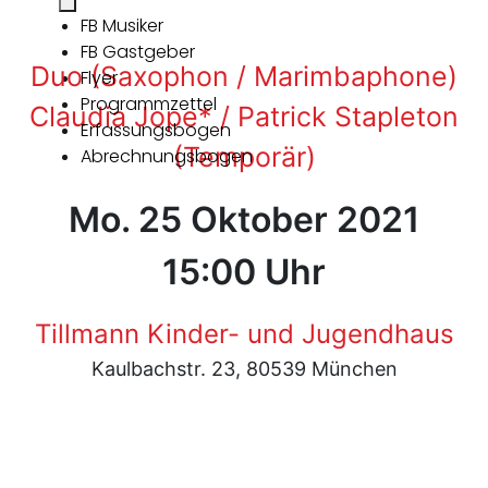
FB Musiker
FB Gastgeber
Duo (Saxophon / Marimbaphone)
Flyer
Programmzettel
Claudia Jope* / Patrick Stapleton
Erfassungsbogen
(Temporär)
Abrechnungsbogen
Mo. 25 Oktober 2021
15:00 Uhr
Tillmann Kinder- und Jugendhaus
Kaulbachstr. 23, 80539 München