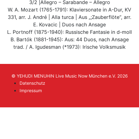
3/2 |Allegro – Sarabande – Allegro
W. A. Mozart (1765-1791): Klaviersonate in A-Dur, KV
331, arr. J. André | Alla turca | Aus „;Zauberflöte“, arr.
E. Kovacic | Duos nach Ansage
L. Portnoff (1875-1940): Russische Fantasie in d-moll
B. Bartók (1881-1945): Aus: 44 Duos, nach Ansage
trad. / A. Igudesman (*1973): Irische Volksmusik
© YEHUDI MENUHIN Live Music Now München e.V. 2026
Datenschutz
Impressum