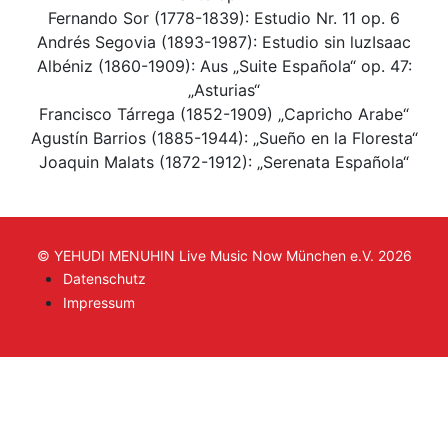
Fernando Sor (1778-1839): Estudio Nr. 11 op. 6
Andrés Segovia (1893-1987): Estudio sin luzIsaac
Albéniz (1860-1909): Aus „Suite Española“ op. 47:
„Asturias“
Francisco Tárrega (1852-1909) „Capricho Arabe“
Agustín Barrios (1885-1944): „Sueño en la Floresta“
Joaquin Malats (1872-1912): „Serenata Española“
© YEHUDI MENUHIN Live Music Now München e.V. 2026
Datenschutz
Impressum