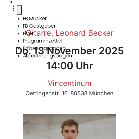
FB Musiker
FB Gastgeber
Gitarre, Leonard Becker
Flyer
Programmzettel
Do. 13 November 2025
Erfassungsbogen
Abrechnungsbogen
14:00 Uhr
Vincentinum
Oettingenstr. 16, 80538 München