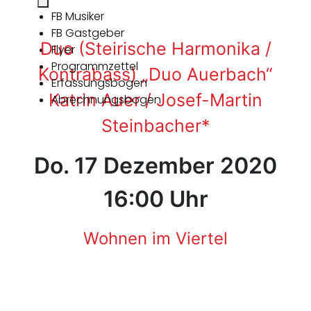
FB Musiker
FB Gastgeber
Duo (Steirische Harmonika /
Flyer
Programmzettel
Kontrabass) „Duo Auerbach“
Erfassungsbogen
Katrin Auer / Josef-Martin
Abrechnungsbogen
Steinbacher*
Do. 17 Dezember 2020
16:00 Uhr
Wohnen im Viertel