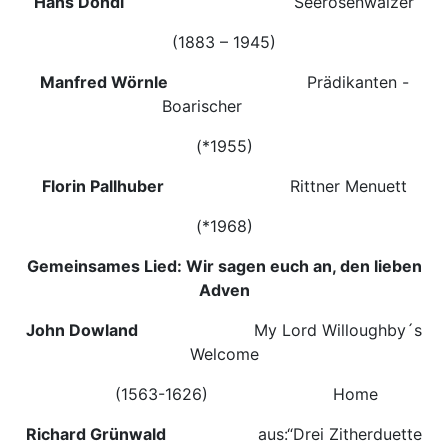
Hans Dondl
Seerosenwalzer
(1883 – 1945)
Manfred Wörnle
Prädikanten -
Boarischer
(*1955)
Florin Pallhuber
Rittner Menuett
(*1968)
Gemeinsames Lied: Wir sagen euch an, den lieben
Adven
John Dowland
My Lord Willoughby´s
Welcome
(1563-1626) Home
Richard Grünwald
aus:“Drei Zitherduette