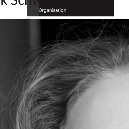
Organisation
Konzerte
Konzerte in sozialen Einrichtungen
Benefizkonzerte
Musiker
Ensembles
Stipendiaten
Alumni
Spielstätten
Förderer
Intranet
Anmelden