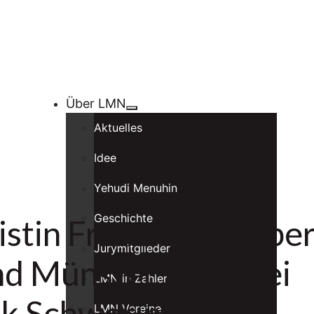
Über LMN
Aktuelles
Idee
Yehudi Menuhin
Geschichte
tin Franziska Webe
Jurymitglieder
nd Münster Preis bei
LMN in Zahlen
k Schwerin 2020“
LMN Vereine