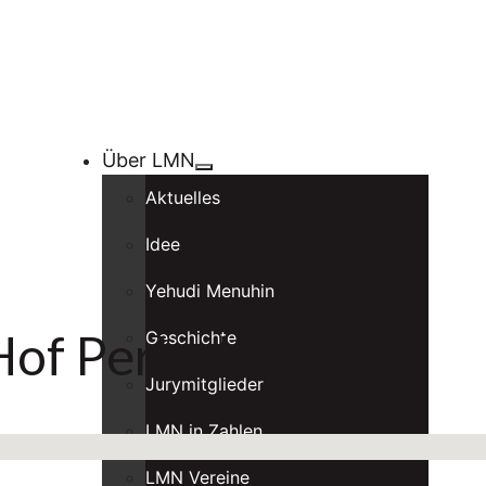
Über LMN
Aktuelles
Idee
Yehudi Menuhin
Hof Perlach
Geschichte
Jurymitglieder
LMN in Zahlen
LMN Vereine