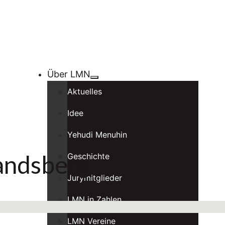
Über LMN
Aktuelles
Idee
Yehudi Menuhin
andsberg
Geschichte
Jurymitglieder
LMN in Zahlen
LMN Vereine