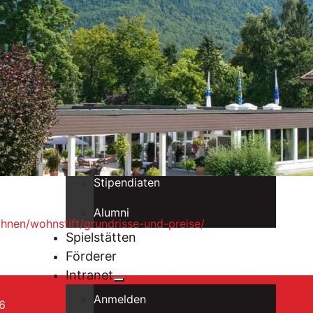
Organisation
Konzerte
Konzerte in sozialen Einrichtungen
Benefizkonzerte
Musiker
Ensembles
Stipendiaten
Alumni
hnen/wohnstift/grundrisse-und-preise/
Spielstätten
Förderer
Intranet
Anmelden
6