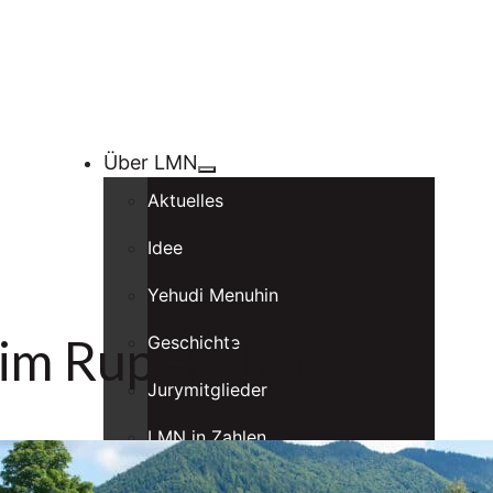
Über LMN
Aktuelles
Idee
Yehudi Menuhin
im Rupertihof
Geschichte
Jurymitglieder
LMN in Zahlen
LMN Vereine