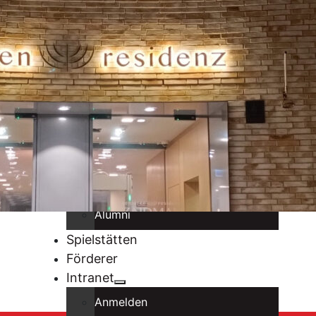
Organisation
Konzerte
Konzerte in sozialen Einrichtungen
Benefizkonzerte
Musiker
Ensembles
Stipendiaten
Alumni
Spielstätten
Förderer
Intranet
Anmelden