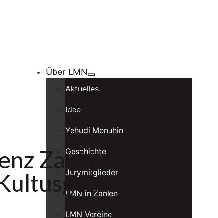
Über LMN
Aktuelles
Idee
Yehudi Menuhin
enz Zaidman der
Geschichte
Jurymitglieder
n Kultusgemeinde.
LMN in Zahlen
LMN Vereine