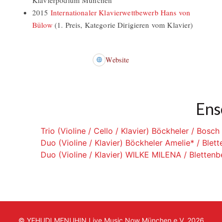
Klavierpodium München
2015
Internationaler Klavierwettbewerb Hans von
Bülow
(1. Preis, Kategorie Dirigieren vom Klavier)
Website
Ens
Trio (Violine / Cello / Klavier) Böckheler / Bosch
Duo (Violine / Klavier) Böckheler Amelie* / Blet
Duo (Violine / Klavier) WILKE MILENA / Bletten
© YEHUDI MENUHIN Live Music Now München e.V. 2026