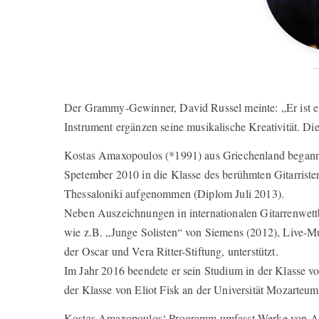
Der Grammy-Gewinner, David Russel meinte: „Er ist ein
Instrument ergänzen seine musikalische Kreativität. Die
Kostas Amaxopoulos (*1991) aus Griechenland begann 
Spetember 2010 in die Klasse des berühmten Gitarristen
Thessaloniki aufgenommen (Diplom Juli 2013).
Neben Auszeichnungen in internationalen Gitarrenwet
wie z.B. „Junge Solisten“ von Siemens (2012), Live
der Oscar und Vera Ritter-Stiftung, unterstützt.
Im Jahr 2016 beendete er sein Studium in der Klasse v
der Klasse von Eliot Fisk an der Universität Mozarteum
Kostas Amaxopoulos‘
Programm umfasst Werke von Al