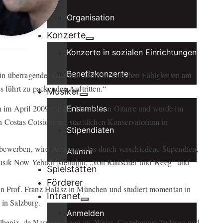
Organisation
Konzerte
Konzerte in sozialen Einrichtungen
Benefizkonzerte
 überragender Gitarrist. Seine technischen Fähigkeiten am
s führt zu packenden Auftritten.“
Musiker
im April 2009 mit der klassischen Gitarre und wurde im
Ensembles
 Costas Cotsiolis am staattlichen Konservatorium in
Stipendiaten
tbewerben, wird Amaxopoulos durch verschiedene Stipendien,
Alumni
-Musik Now Yehudi Menuhin, „von Rauscher und Weeg“ und
Spielstätten
Förderer
on Prof. Franz Halász in München und studiert momentan in
Intranet
 in Salzburg.
Anmelden
beniz, de Narvaez, Legnani, Weiss, Castelnuovo-Tedesco und