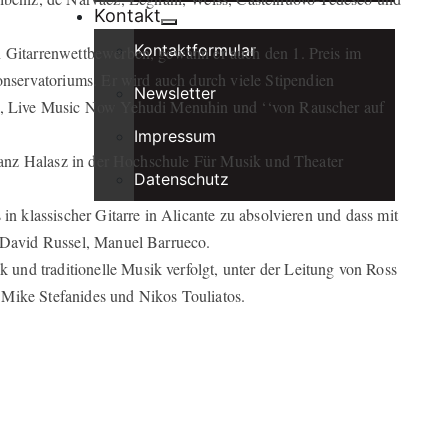
Kontakt
Kontaktformular
n Gitarrenwettbewerben, gewann er auch den 1. Preis im
servatoriums. Er wird auch durch viele Stipendien
Newsletter
ns, Live Music Now Yehudi Menuhin und ‘‘von Rauscher auf
Impressum
 Franz Halasz in der Hochschule Für Musik und Theater
Datenschutz
 in klassischer Gitarre in Alicante zu absolvieren und dass mit
, David Russel, Manuel Barrueco.
nd traditionelle Musik verfolgt, unter der Leitung von Ross
 Mike Stefanides und Nikos Touliatos.