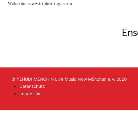
Webseite: www.triplestrings.com
Ens
© YEHUDI MENUHIN Live Music Now München e.V. 2026
Datenschutz
Impressum